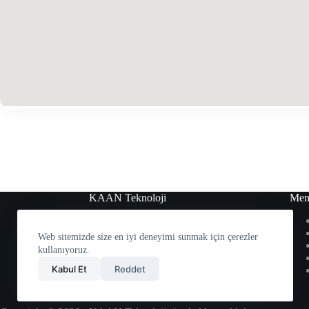
KAAN Teknoloji
Men
KAAN ARGE Teknoloji Havacılık ve Savunma
Web sitemizde size en iyi deneyimi sunmak için çerezler
Sistemleri Ltd. Şti.
kullanıyoruz.
Kabul Et
Reddet