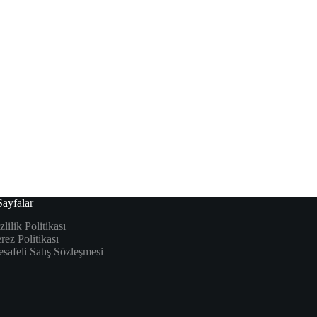
ayfalar
zlilik Politikası
rez Politikası
safeli Satış Sözleşmesi