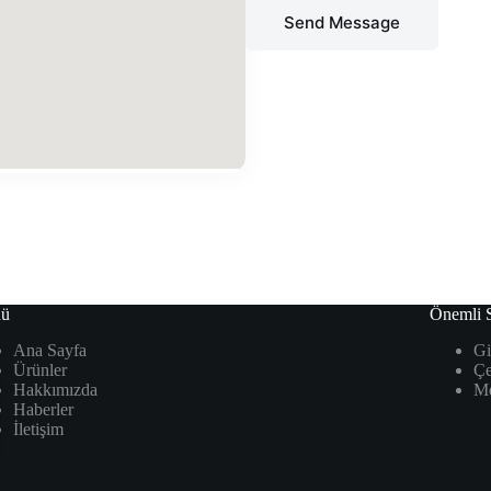
Send Message
ü
Önemli S
Ana Sayfa
Gi
Ürünler
Çe
Hakkımızda
Me
Haberler
İletişim