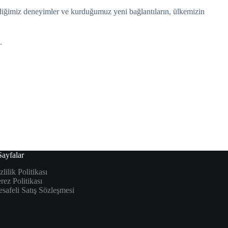
diğimiz deneyimler ve kurduğumuz yeni bağlantıların, ülkemizin
.
ayfalar
zlilik Politikası
rez Politikası
safeli Satış Sözleşmesi