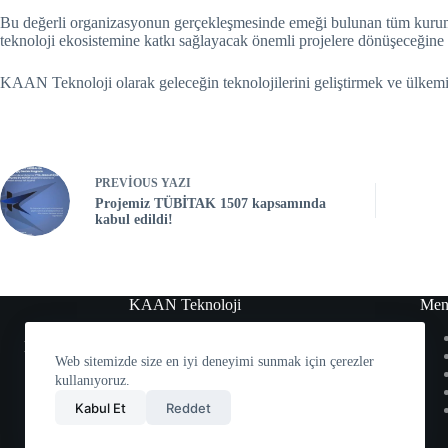
Bu değerli organizasyonun gerçekleşmesinde emeği bulunan tüm kurumla
teknoloji ekosistemine katkı sağlayacak önemli projelere dönüşeceğine
KAAN Teknoloji olarak geleceğin teknolojilerini geliştirmek ve ülkemi
PREVIOUS
YAZI
Projemiz TÜBİTAK 1507 kapsamında
kabul edildi!
KAAN Teknoloji
Men
KAAN ARGE Teknoloji Havacılık ve Savunma
Web sitemizde size en iyi deneyimi sunmak için çerezler
Sistemleri Ltd. Şti.
kullanıyoruz.
Kabul Et
Reddet