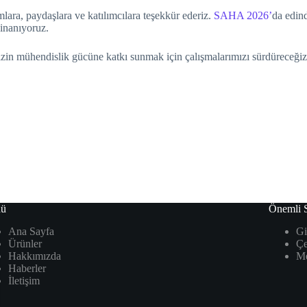
ra, paydaşlara ve katılımcılara teşekkür ederiz.
SAHA 2026’
da edin
 inanıyoruz.
zin mühendislik gücüne katkı sunmak için çalışmalarımızı sürdüreceğiz
ü
Önemli S
Ana Sayfa
Gi
Ürünler
Çe
Hakkımızda
Me
Haberler
İletişim