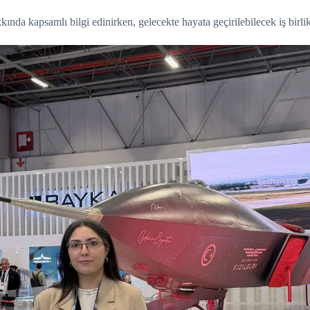
da kapsamlı bilgi edinirken, gelecekte hayata geçirilebilecek iş birlikle