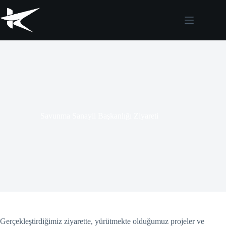
Skip
to
content
Savunma Sanayii Başkanlığı Ziyareti
Gerçekleştirdiğimiz ziyarette, yürütmekte olduğumuz projeler ve